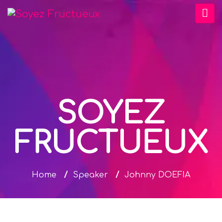
SOYEZ
FRUCTUEUX
Home
/
Speaker
/
Johnny DOEFIA